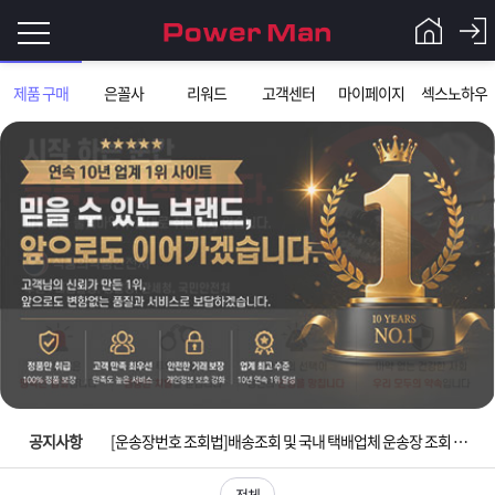
로
제품 구매
은꼴사
리워드
고객센터
마이페이지
섹스노하우
그
로
그
인
인
회
이
원
가
필
입
Q&A
요
파
입금확인이 안되는 상황을 대비해 꼭 입금후 고객센터 연락바랍니다.
합
워
제
[2026구정 연휴]설 연휴 배송 및 휴무 안내
니
맨
품
은
다.
공지사항
[운송장번호 조회법]배송조회 및 국내 택배업체 운송장 조회 하는법
[ios앱 오픈]아이폰 고객 앱설치 가능합니다.
전체