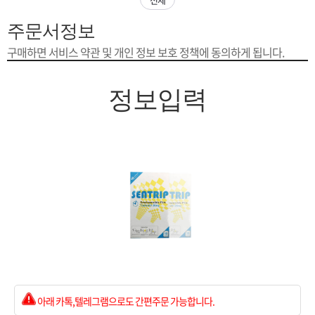
은?
구
꼴
섹
주문서정보
[무인택배함 이용 안내] 집 밖에 주소로 택배 받기
매
사
스
고
구매하면 서비스 약관 및 개인 정보 보호 정책에 동의하게 됩니다.
입금확인이 안되는 상황을 대비해 꼭 입금후 고객센터 연락바랍니다.
노
객
마
정보입력
[2026구정 연휴]설 연휴 배송 및 휴무 안내
하
센
이
주
우
터
페
문
이
조
지
회
아래 카톡,텔레그램으로도 간편주문 가능합니다.