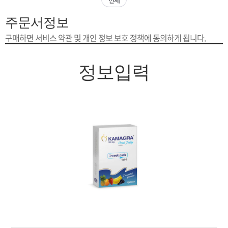
은?
구
꼴
섹
주문서정보
[무인택배함 이용 안내] 집 밖에 주소로 택배 받기
매
사
스
고
구매하면 서비스 약관 및 개인 정보 보호 정책에 동의하게 됩니다.
입금확인이 안되는 상황을 대비해 꼭 입금후 고객센터 연락바랍니다.
노
객
마
정보입력
[2026구정 연휴]설 연휴 배송 및 휴무 안내
하
센
이
주
우
터
페
문
이
조
지
회