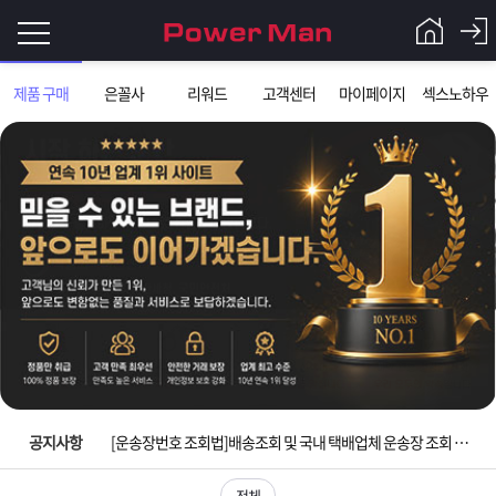
로
제품 구매
은꼴사
리워드
고객센터
마이페이지
섹스노하우
그
로
그
인
인
회
이
원
가
필
입
Q&A
요
파
입금확인이 안되는 상황을 대비해 꼭 입금후 고객센터 연락바랍니다.
합
워
제
[2026구정 연휴]설 연휴 배송 및 휴무 안내
니
맨
품
은
다.
공지사항
[운송장번호 조회법]배송조회 및 국내 택배업체 운송장 조회 하는법
[ios앱 오픈]아이폰 고객 앱설치 가능합니다.
전체