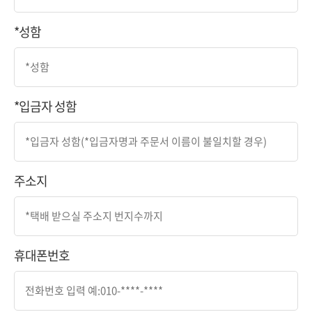
*성함
*입금자 성함
주소지
휴대폰번호