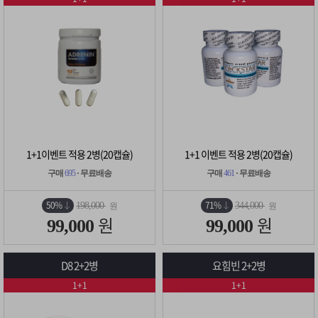
1+1이벤트 적용 2병(20캡슐)
1+1 이벤트 적용 2병(20캡슐)
구매
695
· 무료배송
구매
461
· 무료배송
50%
71%
198,000
344,000
원
원
원
원
99,000
99,000
D8 2+2병
요힘빈 2+2병
1+1
1+1