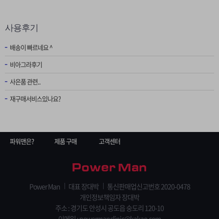
사용후기
배송이 빠르네요 ^
비아그라후기
사은품 관련..
재구매서비스있나요?
파워맨은?
제품 구매
고객센터
Power Man
대표 장대박
통신판매업신고번호 2020-0478
개인정보책임자 장대박
주소 : 경기도 안성시 공도읍 숭도리 120-10
이메일 :
powermanclinic@kakao.com