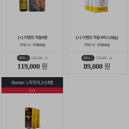
1+1 이벤트 적용4병
1+1 이벤트 적용 4박스(48p)
구매
244
· 무료배송
구매
598
· 무료배송
50%
50%
236,000
178,000
원
원
원
원
119,000
89,000
Remen`s 칙칙이 2+2 4병
1+1