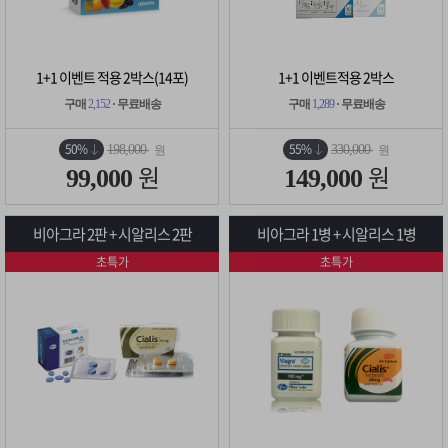
1+1 이벤트 적용 2박스(14포)
1+1 이벤트적용 2박스
구매
2,152
· 무료배송
구매
1,289
· 무료배송
50%
55%
198,000
330,000
원
원
원
원
99,000
149,000
비아그라 2판 + 시알리스 2판
비아그라 1병 + 시알리스 1병
초특가
초특가