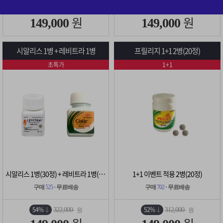
52%
54%
308,000
322,000
원
원
원
원
149,000
149,000
시알리스 1병 + 레비트라 1병
프릴리지 1+1 2병(20정)
초특가
1+1
시알리스 1병(30정) + 레비트라 1병(30정)
1+1 이벤트 적용 2병(20정)
구매
525
· 무료배송
구매
702
· 무료배송
54%
52%
322,000
312,000
원
원