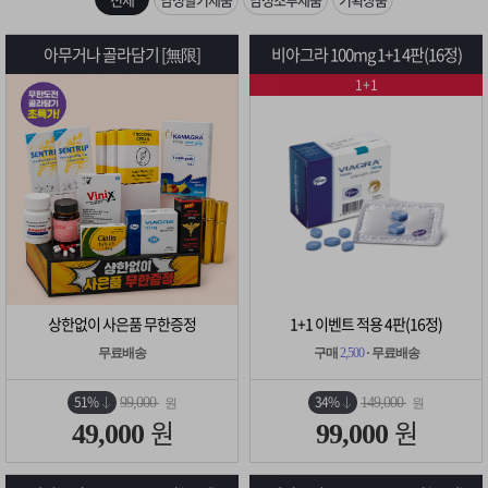
은?
구
꼴
섹
[무인택배함 이용 안내] 집 밖에 주소로 택배 받기
아무거나 골라담기 [無限]
비아그라 100mg 1+1 4판(16정)
매
사
스
고
1+1
입금확인이 안되는 상황을 대비해 꼭 입금후 고객센터 연락바랍니다.
노
객
마
[2026구정 연휴]설 연휴 배송 및 휴무 안내
하
센
이
주
우
터
페
문
이
조
상한없이 사은품 무한증정
1+1 이벤트 적용 4판(16정)
지
회
무료배송
구매
2,500
· 무료배송
51%
34%
99,000
149,000
원
원
원
원
49,000
99,000