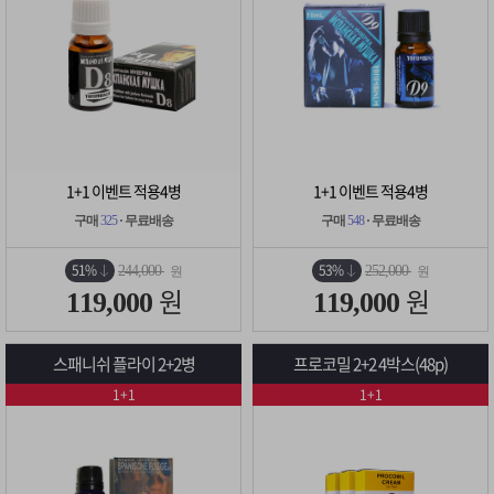
1+1 이벤트 적용4병
1+1 이벤트 적용4병
구매
325
· 무료배송
구매
548
· 무료배송
51%
53%
244,000
252,000
원
원
원
원
119,000
119,000
스패니쉬 플라이 2+2병
프로코밀 2+2 4박스(48p)
1+1
1+1