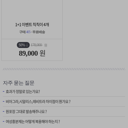
1+1 이벤트 칙칙이 4개
구매
405
· 무료배송
50%
178,000
원
원
89,000
자주 묻는 질문
효과가 정말로 있는가요?
비아그라,시알리스,레비트라 차이점이 뭔가요 ?
원포장 그대로 발송해주나요 ?
여성흥분제는 어떻게 복용해야 하는지 ?