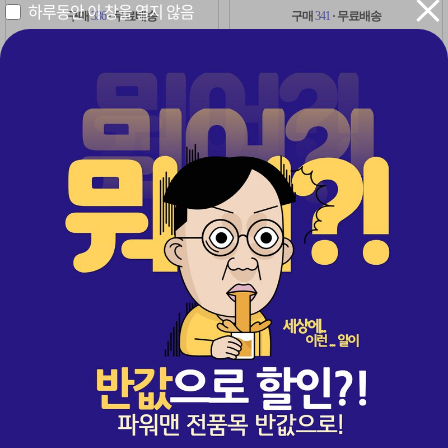
하루동안 이 창을 열지 않음
구매
336
· 무료배송
구매
341
· 무료배송
54%
54%
322,000
322,000
원
원
원
원
149,000
149,000
레비트라 1+1 2병(60정)
비아그라 1병 + 레비트라 1병
1+1
초특가
1+1 이벤트 적용 2병(60정)
비아그라 1병(30정) + 레비트라 1병(30정)
구매
2,291
· 무료배송
구매
371
· 무료배송