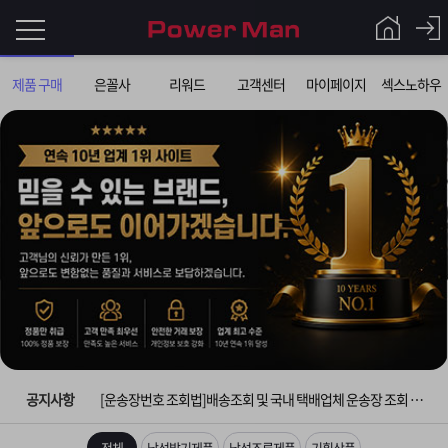
로
제품 구매
은꼴사
리워드
고객센터
마이페이지
섹스노하우
그
로
그
인
인
회
이
원
가
필
입
Q&A
요
파
입금확인이 안되는 상황을 대비해 꼭 입금후 고객센터 연락바랍니다.
합
워
제
[2026구정 연휴]설 연휴 배송 및 휴무 안내
니
맨
품
은
다.
공지사항
[운송장번호 조회법]배송조회 및 국내 택배업체 운송장 조회 하는법
[ios앱 오픈]아이폰 고객 앱설치 가능합니다.
전체
남성발기제품
남성조루제품
기획상품