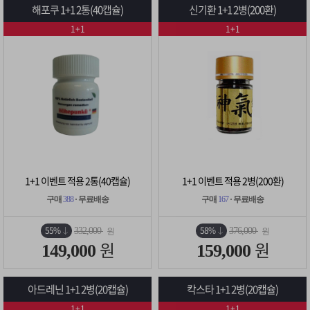
해포쿠 1+1 2통(40캡슐)
신기환 1+1 2병(200환)
1+1
1+1
1+1 이벤트 적용 2통(40캡슐)
1+1 이벤트 적용 2병(200환)
구매
388
· 무료배송
구매
167
· 무료배송
55%
58%
332,000
376,000
원
원
원
원
149,000
159,000
아드레닌 1+1 2병(20캡슐)
칵스타 1+1 2병(20캡슐)
1+1
1+1